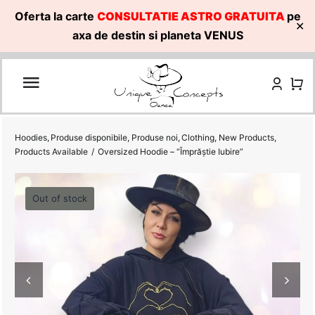
Oferta la carte
CONSULTATIE ASTRO GRATUITA
pe
✕
axa de destin si planeta VENUS
Skip
to
content
Hoodies
Produse disponibile
Produse noi
Clothing
New Products
Products Available
Oversized Hoodie – “Împrăștie Iubire”
Out of stock