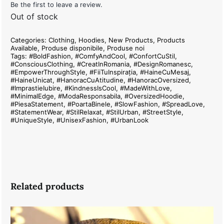
Be the first to leave a review.
Out of stock
Categories:
Clothing
,
Hoodies
,
New Products
,
Products
Available
,
Produse disponibile
,
Produse noi
Tags:
#BoldFashion
,
#ComfyAndCool
,
#ConfortCuStil
,
#ConsciousClothing
,
#CreatInRomania
,
#DesignRomanesc
,
#EmpowerThroughStyle
,
#FiiTuInspirația
,
#HaineCuMesaj
,
#HaineUnicat
,
#HanoracCuAtitudine
,
#HanoracOversized
,
#ImprastieIubire
,
#KindnessIsCool
,
#MadeWithLove
,
#MinimalEdge
,
#ModaResponsabila
,
#OversizedHoodie
,
#PiesaStatement
,
#PoartaBinele
,
#SlowFashion
,
#SpreadLove
,
#StatementWear
,
#StilRelaxat
,
#StilUrban
,
#StreetStyle
,
#UniqueStyle
,
#UnisexFashion
,
#UrbanLook
Related products