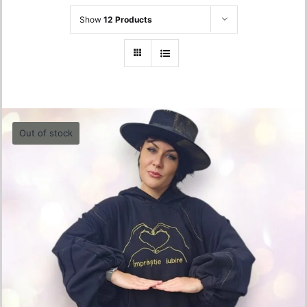
Show
12 Products
Out of stock
Oversized Hoodie – “Împrăștie Iubire”
550.00
lei