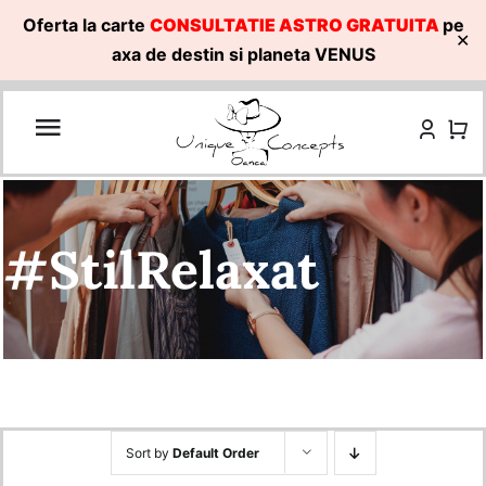
Oferta la carte
CONSULTATIE ASTRO GRATUITA
pe
✕
axa de destin si planeta VENUS
Skip
to
content
#StilRelaxat
Sort by
Default Order