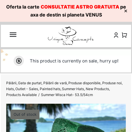
Oferta la carte
CONSULTATIE ASTRO GRATUITA
pe
✕
axa de destin si planeta VENUS
Skip
to
content
This product is currently on sale, hurry up!
Pălării
Gata de purtat
Pălării de vară
Produse disponibile
Produse noi
Hats
Outlet - Sales
Painted hats
Summer Hats
New Products
Products Available
Summer Wisca Hat- 53.5/54cm
Out of stock