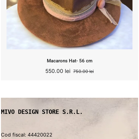
Original
Current
750.00
lei
550.00
lei
price
price
was:
is:
750.00 lei.
550.00 lei.
Add to cart
Details
Macarons Hat- 56 cm
550.00
lei
750.00
lei
Original
Current
price
price
was:
is:
750.00 lei.
550.00 lei.
MIVO DESIGN STORE S.R.L.
Cod fiscal: 44420022