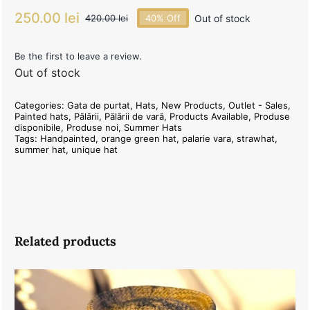
250.00
lei
Out of stock
420.00
lei
40% Off
Original
Current
price
price
was:
is:
Be the first to leave a review.
Out of stock
420.00 lei.
250.00 lei.
Categories:
Gata de purtat
,
Hats
,
New Products
,
Outlet - Sales
,
Painted hats
,
Pălării
,
Pălării de vară
,
Products Available
,
Produse
disponibile
,
Produse noi
,
Summer Hats
Tags:
Handpainted
,
orange green hat
,
palarie vara
,
strawhat
,
summer hat
,
unique hat
Related products