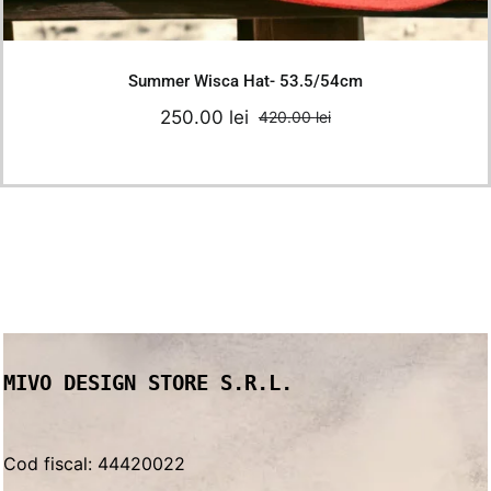
Details
Summer Wisca Hat- 53.5/54cm
250.00
lei
420.00
lei
Original
Current
price
price
was:
is:
420.00 lei.
250.00 lei.
MIVO DESIGN STORE S.R.L.
Cod fiscal: 44420022