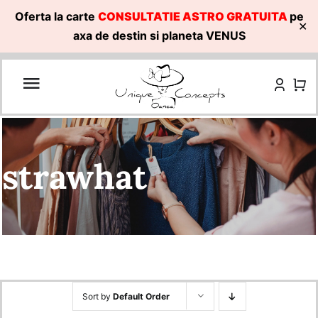
Oferta la carte
CONSULTATIE ASTRO GRATUITA
pe
✕
axa de destin si planeta VENUS
Skip
to
content
strawhat
Sort by
Default Order