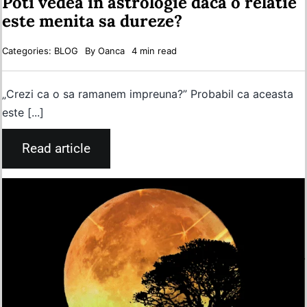
Poti vedea in astrologie daca o relatie
este menita sa dureze?
Categories:
BLOG
By
Oanca
4 min read
„Crezi ca o sa ramanem impreuna?” Probabil ca aceasta
este [...]
Read article