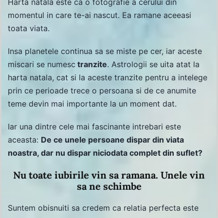
Harta natala este ca o fotografie a cerului din
momentul in care te-ai nascut. Ea ramane aceeasi
toata viata.
Insa planetele continua sa se miste pe cer, iar aceste
miscari se numesc
tranzite
. Astrologii se uita atat la
harta natala, cat si la aceste tranzite pentru a intelege
prin ce perioade trece o persoana si de ce anumite
teme devin mai importante la un moment dat.
Iar una dintre cele mai fascinante intrebari este
aceasta:
De ce unele persoane dispar din viata
noastra, dar nu dispar niciodata complet din suflet?
Nu toate iubirile vin sa ramana. Unele vin
sa ne schimbe
Suntem obisnuiti sa credem ca relatia perfecta este