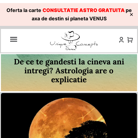
Oferta la carte
CONSULTATIE ASTRO GRATUITA
pe
✕
axa de destin si planeta VENUS
Skip
to
content
De ce te gandesti la cineva ani
intregi? Astrologia are o
explicatie