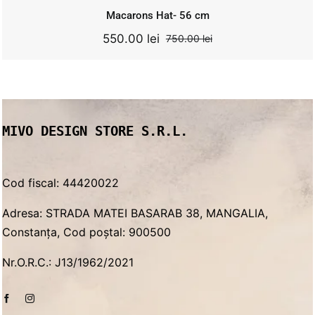
Macarons Hat- 56 cm
550.00
lei
750.00
lei
Original
Current
price
price
was:
is:
750.00 lei.
550.00 lei.
MIVO DESIGN STORE S.R.L.
Cod fiscal: 44420022
Adresa: STRADA MATEI BASARAB 38, MANGALIA,
Constanța, Cod poștal: 900500
Nr.O.R.C.: J13/1962/2021