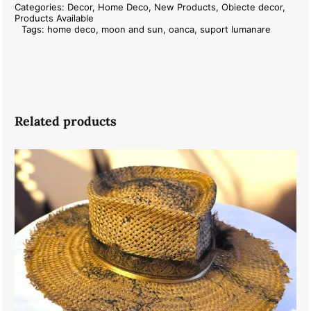
Categories:
Decor
,
Home Deco
,
New Products
,
Obiecte decor
,
Products Available
Tags:
home deco
,
moon and sun
,
oanca
,
suport lumanare
Related products
Summer Brown Gold Hat- 56.5-57 cm
Original
Current
550.00
lei
350.00
lei
price
price
was:
is:
550.00 lei.
350.00 lei.