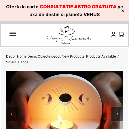
Oferta la carte
CONSULTATIE ASTRO GRATUITA
pe
✕
axa de destin si planeta VENUS
Skip
to
content
Decor
Home Deco
Obiecte decor
New Products
Products Available
Solar Balance