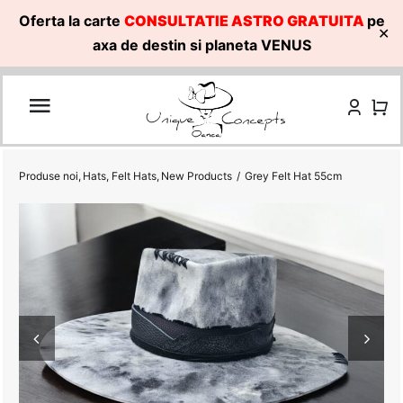
Oferta la carte
CONSULTATIE ASTRO GRATUITA
pe
✕
axa de destin si planeta VENUS
Skip
to
content
Produse noi
Hats
Felt Hats
New Products
Grey Felt Hat 55cm