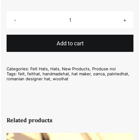
Grey
Felt
Hat
Add to cart
55cm
quantity
Categories:
Felt Hats
,
Hats
,
New Products
,
Produse noi
Tags:
felt
,
felthat
,
handmadehat
,
hat maker
,
oanca
,
paintedhat
,
romanian designer hat
,
woolhat
Related products