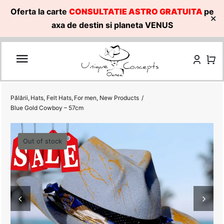
Oferta la carte
CONSULTATIE ASTRO GRATUITA
pe
✕
axa de destin si planeta VENUS
Skip
to
content
Pălării
Hats
Felt Hats
For men
New Products
Blue Gold Cowboy – 57cm
Out of stock