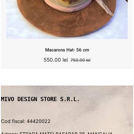
price
price
was:
is:
750.00 lei.
550.00 lei.
Add to cart
Details
Macarons Hat- 56 cm
550.00
lei
750.00
lei
Original
Current
price
price
was:
is:
750.00 lei.
550.00 lei.
MIVO DESIGN STORE S.R.L.
Cod fiscal: 44420022