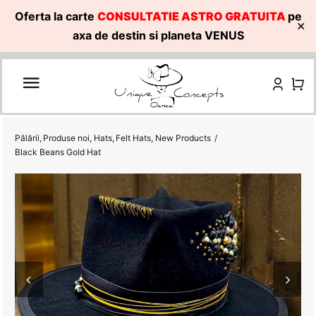
Oferta la carte
CONSULTATIE ASTRO GRATUITA
pe
✕
axa de destin si planeta VENUS
Skip
to
content
Pălării
Produse noi
Hats
Felt Hats
New Products
Black Beans Gold Hat