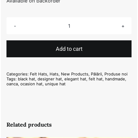
Available on backorder
Black
Beans
Gold
Add to cart
Hat
quantity
Categories:
Felt Hats
,
Hats
,
New Products
,
Pălării
,
Produse noi
Tags:
black hat
,
designer hat
,
elegant hat
,
felt hat
,
handmade
,
oanca
,
ocasion hat
,
unique hat
Related products