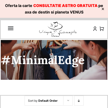
Oferta la carte
CONSULTATIE ASTRO GRATUITA
pe
✕
axa de destin si planeta VENUS
Skip
to
content
#MinimalEdge
Sort by
Default Order