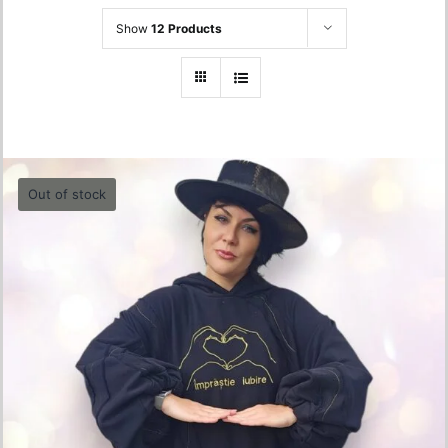
Show
12 Products
Out of stock
Oversized Hoodie – “Împrăștie Iubire”
550.00
lei