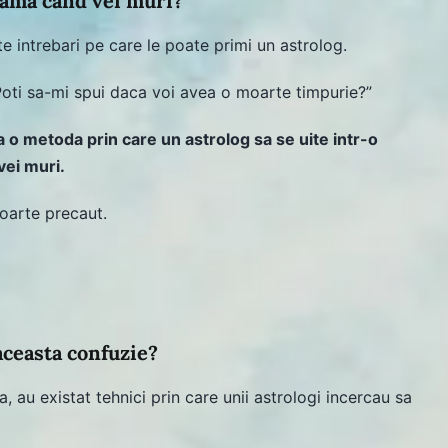
rama cand vei muri?
e intrebari pe care le poate primi un astrolog.
Poti sa-mi spui daca voi avea o moarte timpurie?”
a o metoda prin care un astrolog sa se uite intr-o
vei muri.
foarte precaut.
ceasta confuzie?
a, au existat tehnici prin care unii astrologi incercau sa