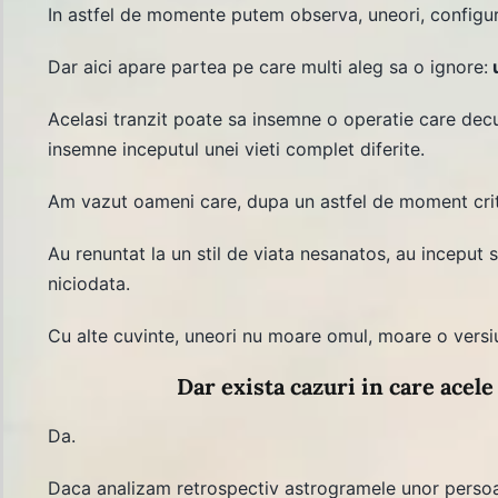
In astfel de momente putem observa, uneori, configura
Dar aici apare partea pe care multi aleg sa o ignore:
u
Acelasi tranzit poate sa insemne o operatie care dec
insemne inceputul unei vieti complet diferite.
Am vazut oameni care, dupa un astfel de moment critic
Au renuntat la un stil de viata nesanatos, au inceput s
niciodata.
Cu alte cuvinte, uneori nu moare omul, moare o versiu
Dar exista cazuri in care acele
Da.
Daca analizam retrospectiv astrogramele unor persoa