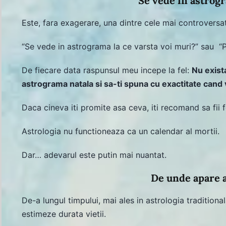
Se vede in astrog
Este, fara exagerare, una dintre cele mai controversat
“Se vede in astrograma la ce varsta voi muri?” sau “
De fiecare data raspunsul meu incepe la fel:
Nu exist
astrograma natala si sa-ti spuna cu exactitate cand 
Daca cineva iti promite asa ceva, iti recomand sa fii 
Astrologia nu functioneaza ca un calendar al mortii.
Dar… adevarul este putin mai nuantat.
De unde apare a
De-a lungul timpului, mai ales in astrologia traditional
estimeze durata vietii.