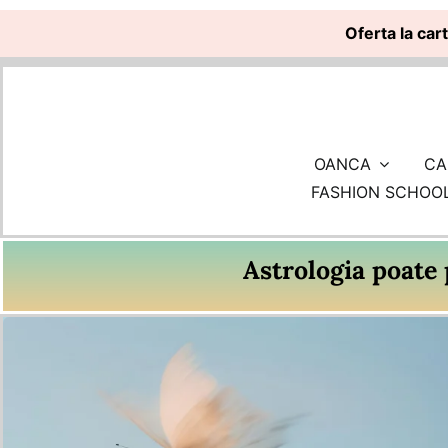
Oferta la car
Skip
to
content
OANCA
CA
FASHION SCHOO
Astrologia poate