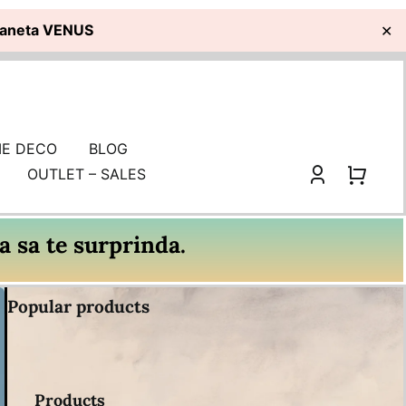
planeta VENUS
✕
E DECO
BLOG
OUTLET – SALES
 sa te surprinda.
Popular products
Products