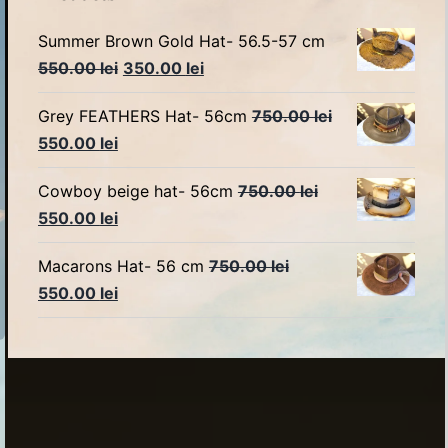
Summer Brown Gold Hat- 56.5-57 cm
Original
Current
550.00
lei
350.00
lei
price
price
Grey FEATHERS Hat- 56cm
750.00
lei
was:
is:
Original
Current
550.00
lei
550.00 lei.
350.00 lei.
price
price
Cowboy beige hat- 56cm
750.00
lei
was:
is:
Original
Current
550.00
lei
750.00 lei.
550.00 lei.
price
price
Macarons Hat- 56 cm
750.00
lei
was:
is:
Original
Current
550.00
lei
750.00 lei.
550.00 lei.
price
price
was:
is:
750.00 lei.
550.00 lei.