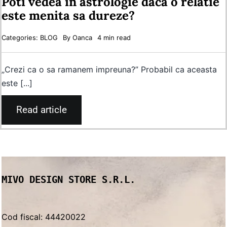
Poti vedea in astrologie daca o relatie
este menita sa dureze?
Categories:
BLOG
By
Oanca
4 min read
„Crezi ca o sa ramanem impreuna?” Probabil ca aceasta
este [...]
Read article
MIVO DESIGN STORE S.R.L.
Cod fiscal: 44420022