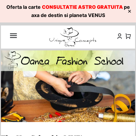
Oferta la carte
CONSULTATIE ASTRO GRATUITA
pe
✕
axa de destin si planeta VENUS
Skip
to
content