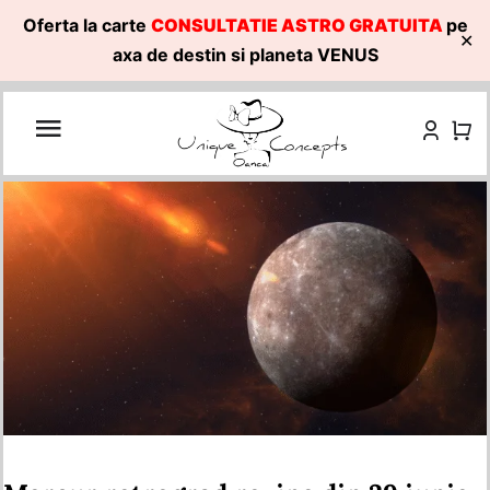
Oferta la carte
CONSULTATIE ASTRO GRATUITA
pe
✕
axa de destin si planeta VENUS
Skip
to
content