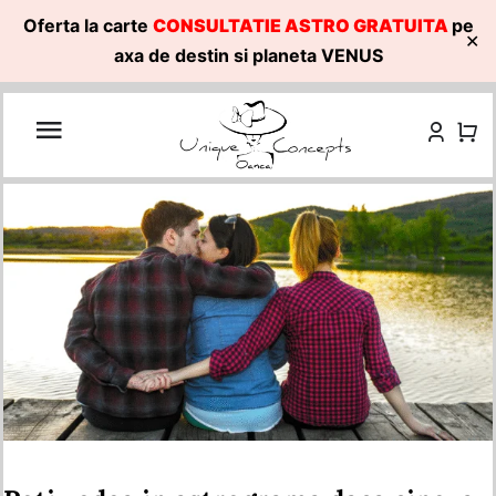
Oferta la carte
CONSULTATIE ASTRO GRATUITA
pe
✕
axa de destin si planeta VENUS
Skip
to
content