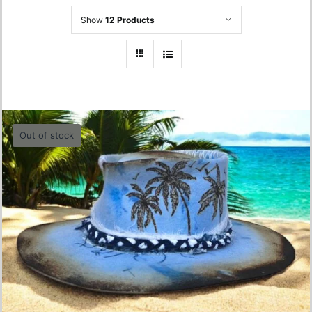
Show
12 Products
Out of stock
Vacation Hat – 54,5-55 cm
680.00
lei