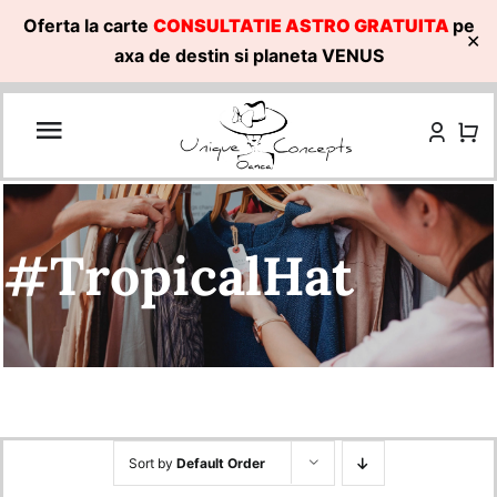
Oferta la carte
CONSULTATIE ASTRO GRATUITA
pe
✕
axa de destin si planeta VENUS
Skip
to
content
#TropicalHat
Sort by
Default Order