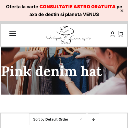
Oferta la carte
CONSULTATIE ASTRO GRATUITA
pe
✕
axa de destin si planeta VENUS
Skip
to
content
Pink denim hat
Sort by
Default Order