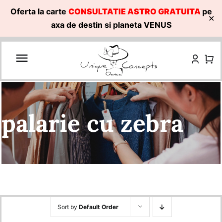
Oferta la carte
CONSULTATIE ASTRO GRATUITA
pe
✕
axa de destin si planeta VENUS
Skip
to
content
palarie cu zebra
Sort by
Default Order