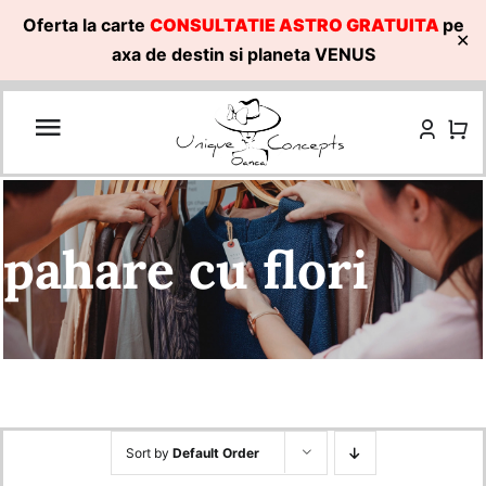
Oferta la carte
CONSULTATIE ASTRO GRATUITA
pe
✕
axa de destin si planeta VENUS
Skip
to
content
pahare cu flori
Sort by
Default Order