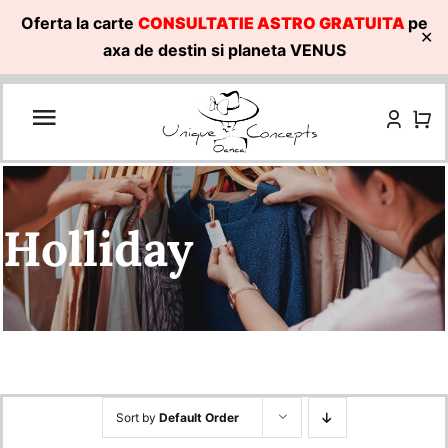
Oferta la carte
CONSULTATIE ASTRO GRATUITA
pe
✕
axa de destin si planeta VENUS
Skip
to
content
Holliday
Sort by
Default Order