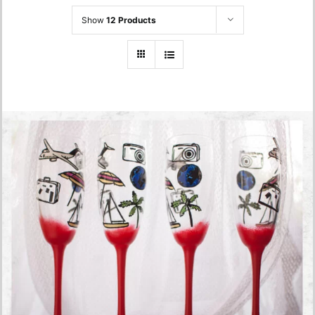
Show
12 Products
Holliday Theme Glasses
270.00
lei