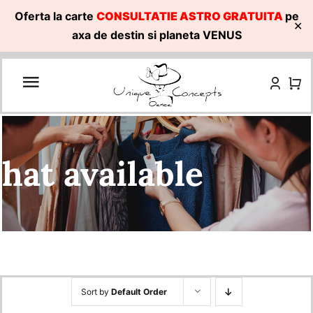
Oferta la carte
CONSULTATIE ASTRO GRATUITA
pe
✕
axa de destin si planeta VENUS
Skip
to
content
hat available
Sort by
Default Order