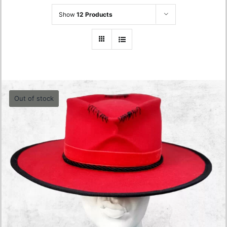
Show
12 Products
Out of stock
Mad Red Hat- 56cm
0.00
lei