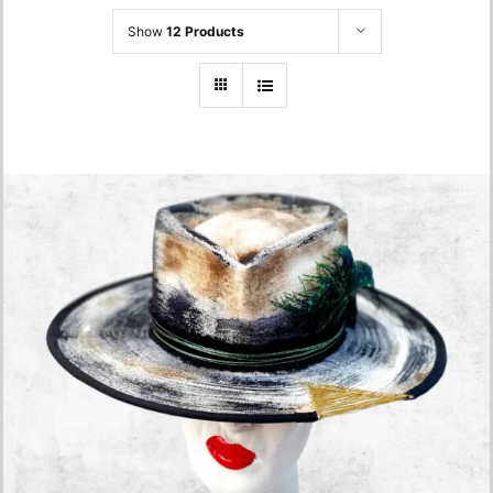
Show
12 Products
White – Peacock Feather Hat
680.00
lei