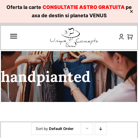
Oferta la carte
CONSULTATIE ASTRO GRATUITA
pe
✕
axa de destin si planeta VENUS
Skip
to
content
handpianted
Sort by
Default Order