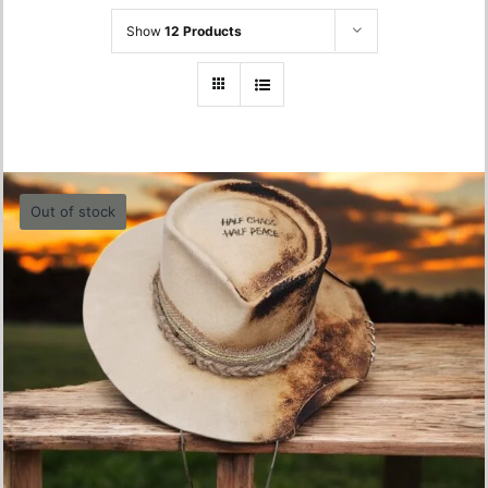
Show
12 Products
Out of stock
Half Chaos, Half Peace Hat- 55cm
680.00
lei