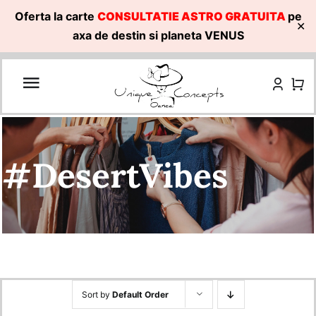
Oferta la carte
CONSULTATIE ASTRO GRATUITA
pe
✕
axa de destin si planeta VENUS
Skip
to
content
#DesertVibes
Sort by
Default Order